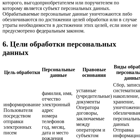
которого, выгодоприобретателем или поручителем по
которому является субъект персональных данных.
Обрабатываемые персональные данные уничтожаются либо
обезличиваются по достижении целей обработки или в случае
утраты необходимости в достижении этих целей, если иное не
предусмотрено федеральным законом.
6. Цели обработки персональных
данных
Виды обра
Персональные
Правовые
Цель обработки
персонал
данные
основания
данны
Сбор, запись
уставные
систематиза
фамилия, имя,
(учредительные)
накопление,
отчество
документы
хранение,
информирование
электронный
Оператора
уничтожени
Пользователя
адрес
договоры,
обезличива
посредством
номера
заключаемые
персональн
отправки
телефонов
между
данных
электронных
год, месяц,
оператором и
Отправка
писем
дата и место
субъектом
информаци
рождения