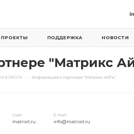
i
ПРОЕКТЫ
ПОДДЕРЖКА
НОВОСТИ
ртнере "Матрикс Ай
—
КУЭ / ИСУЭ
Информация о партнере "Матрикс АйТи"
Сайт
E-mail
matrixit.ru
info@matrixit.ru