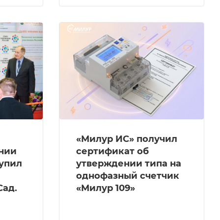
«Милур ИС» получил
нии
сертификат об
упил
утверждении типа на
однофазный счетчик
Сад.
«Милур 109»
я