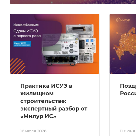
Практика ИСУЭ в
Позд
жилищном
Росс
строительстве:
экспертный разбор от
«Милур ИС»
16 июля 2026
11 июня