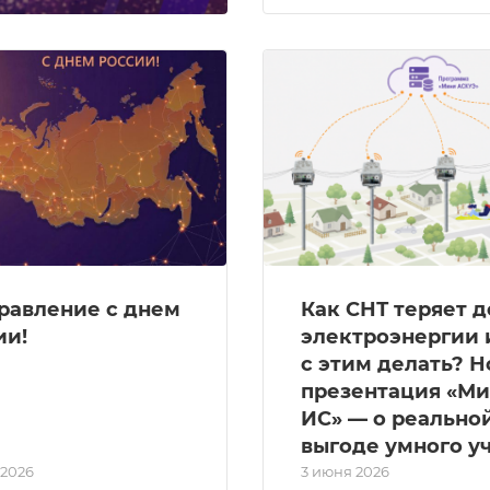
равление с днем
Как СНТ теряет д
ии!
электроэнергии 
с этим делать? Н
презентация «М
ИС» — о реально
выгоде умного у
 2026
3 июня 2026