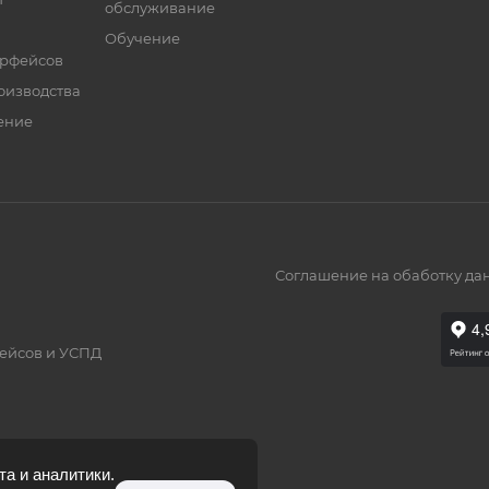
обслуживание
Обучение
ерфейсов
оизводства
ение
Соглашение на обаботку да
фейсов и УСПД
а и аналитики.