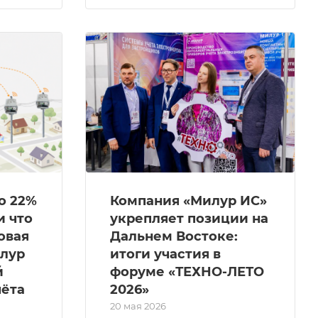
о 22%
Компания «Милур ИС»
и что
укрепляет позиции на
овая
Дальнем Востоке:
илур
итоги участия в
й
форуме «ТЕХНО-ЛЕТО
чёта
2026»
20 мая 2026