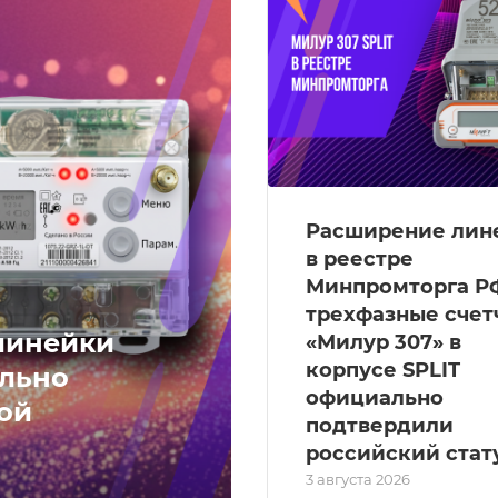
Расширение лин
в реестре
Минпромторга Р
трехфазные счет
линейки
«Милур 307» в
корпусе SPLIT
ально
официально
ой
подтвердили
российский стат
3 августа 2026