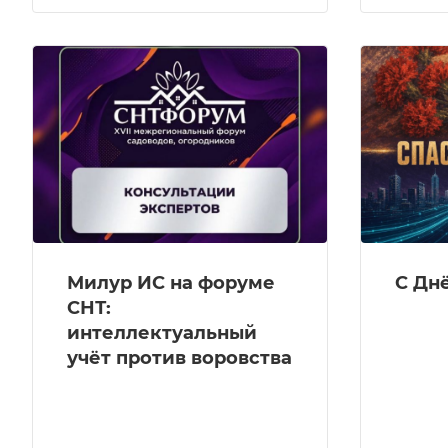
Милур ИС на форуме
С Дн
СНТ:
интеллектуальный
учёт против воровства