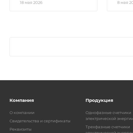
18 мая 2026
8 мая 2
Компания
Продукция
О компании
Однофазные счетчики
электрической энерги
Свидетельства и сертификаты
Трехфазные счетчики
Реквизиты
электрической энерги