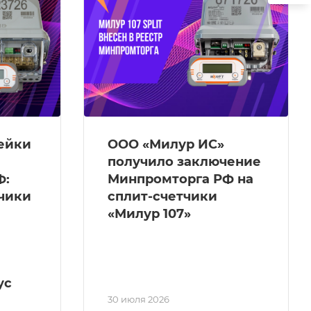
ейки
ООО «Милур ИС»
получило заключение
Ф:
Минпромторга РФ на
чики
сплит-счетчики
«Милур 107»
ус
30 июля 2026