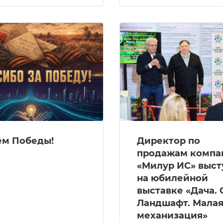
ём Победы!
Директор по
продажам компа
«Милур ИС» выст
на юбилейной
выставке «Дача. 
Ландшафт. Мала
механизация»