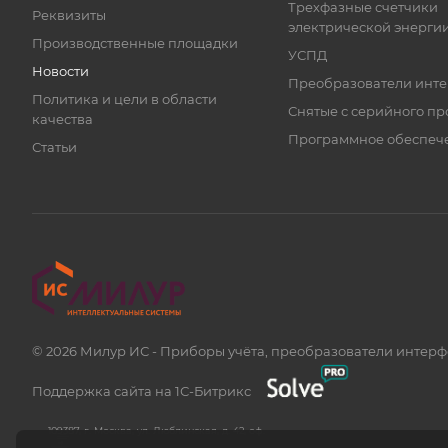
Трехфазные счетчики
Реквизиты
электрической энерги
Производственные площадки
УСПД
Новости
Преобразователи инт
Политика и цели в области
Снятые с серийного пр
качества
Программное обеспеч
Статьи
© 2026 Милур ИС - Приборы учёта, преобразователи интер
Поддержка сайта на 1С-Битрикс
109387, г. Москва, ул. Люблинская, д. 42, оф.