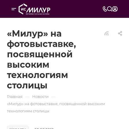
«Милур» на
фотовыставке,
посвященной
высоким
технологиям
столицы
—
—
Главная
Новости
«Милур» на фотовыставке, посвященной высоким
технологиям столицы