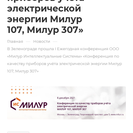
электрической
энергии Милур
107, Милур 307»
—
—
Главная
Новости
В Зеленограде прошла I Ежегодная конференция ООО
«Милур Интеллектуальные Системы» «Конференция по
качеству приборов учёта электрической энергии Милур
107, Милур 307»