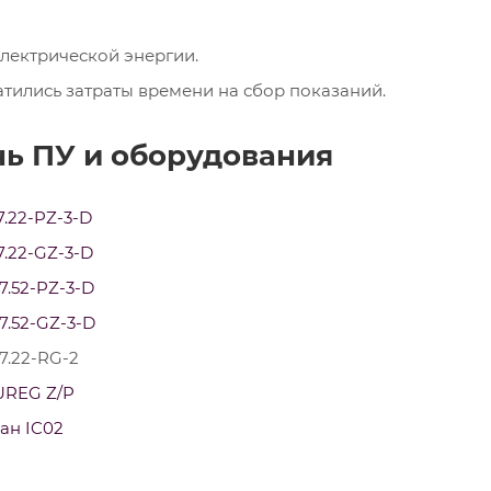
лектрической энергии.
атились затраты времени на сбор показаний.
нь ПУ и оборудования
.22-PZ-3-D
.22-GZ-3-D
7.52-PZ-3-D
7.52-GZ-3-D
7.22-RG-2
UREG Z/P
ан IC02