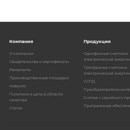
Компания
Продукция
О компании
Однофазные счетчики
электрической энерги
Свидетельства и сертификаты
Трехфазные счетчики
Реквизиты
электрической энерги
Производственные площадки
УСПД
Новости
Преобразователи инт
Политика и цели в области
Снятые с серийного пр
качества
Программное обеспеч
Статьи